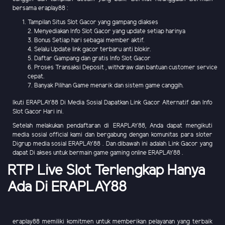
bersama eraplay88 :
Tampilan Situs Slot Gacor yang gampang diakses
2. Menyediakan Info Slot Gacor yang update setiap harinya
3. Bonus Setiap hari sebagai member aktif.
4. Selalu Update link gacor terbaru anti blokir.
5. Daftar Gampang dan gratis Info Slot Gacor
6. Proses Transaksi Deposit , withdraw dan bantuan customer service
cepat.
7. Banyak Pilihan Game menarik dan sistem game canggih.
Ikuti ERAPLAY88 Di Media Sosial Dapatkan Link Gacor Alternatif dan Info
Slot Gacor Hari ini.
Setelah melakukan pendaftaran di ERAPLAY88, Anda dapat mengikuti
media sosial official kami dan bergabung dengan komunitas para sloter
Digrup media sosial ERAPLAY88 . Dan dibawah ini adalah Link Gacor yang
dapat Di akses untuk bermain game gaming online ERAPLAY88 .
RTP Live Slot Terlengkap Hanya
Ada Di ERAPLAY88
eraplay88 memiliki komitmen untuk memberikan pelayanan yang terbaik