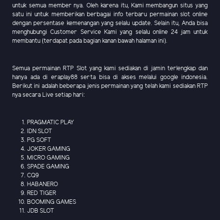
untuk semua member nya. Oleh karena itu, Kami membangun situs yang
satu ini untuk memberikan berbagai info terbaru permainan slot online
dengan persentase kemenangan yang selalu update. Selain itu, Anda bisa
menghubungi Customer Service Kami yang selalu online 24 jam untuk
membantu (terdapat pada bagian kanan bawah halaman ini).
Semua permainan RTP Slot yang kami sediakan di jamin terlengkap dan
hanya ada di eraplay88 serta bisa di akses melalui google indonesia.
Berikut ini adalah beberapa jenis permainan yang telah kami sediakan RTP
nya secara Live setiap hari:
PRAGMATIC PLAY
IDN SLOT
PG SOFT
JOKER GAMING
MICRO GAMING
SPADE GAMING
CQ9
HABANERO
RED TIGER
BOOMING GAMES
JDB SLOT