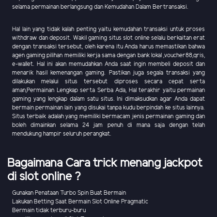
selama permainan berlangsung dan Kemudahan Dalam Bertransaksi.
Hal lain yang tidak kalah penting yaitu kemudahan transaksi untuk proses
withdraw dan deposit. Wakil gaming situs slot online selalu berkaitan erat
dengan transaksi tersebut, oleh karena itu Anda harus memastikan bahwa
agen gaming pilihan memiliki kerja sama dengan bank lokal ,voucher88,qris,
e-wallet. Hal ini akan memudahkan Anda saat ingin membeli deposit dan
menarik hasil kemenangan gaming. Pastikan juga segala transaksi yang
dilakukan melalui situs tersebut diproses secara cepat serta
aman,Permainan Lengkap serta Serba Ada, Hal terakhir yaitu permainan
gaming yang lengkap dalam satu situs. Ini dimaksudkan agar Anda dapat
bermain permainan lain yang disukai tanpa kudu berpindah ke situs lainnya.
Situs terbaik adalah yang memiliki bermacam jenis permainan gaming dan
boleh dimainkan selama 24 jam penuh di mana saja dengan telah
mendukung hampir seluruh perangkat.
Bagaimana Cara trick menang jackpot
di slot online ?
Gunakan Penataan Turbo Spin Buat Bermain
Lakukan Betting Saat Bermain Slot Online Pragmatic
Bermain tidak terburu-buru