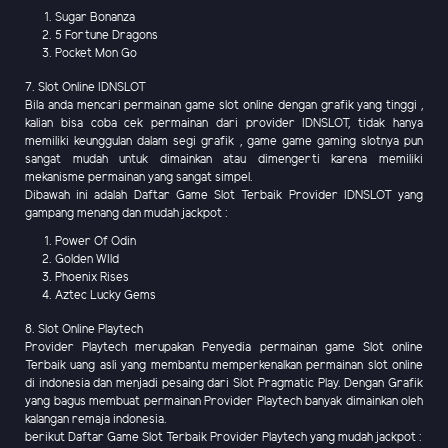
Sugar Bonanza
5 Fortune Dragons
Pocket Mon Go
7. Slot Online IDNSLOT
Bila anda mencari permainan game slot online dengan grafik yang tinggi ,
kalian bisa coba cek permainan dari provider IDNSLOT, tidak hanya
memiliki keunggulan dalam segi grafik , game game gaming slotnya pun
sangat mudah untuk dimainkan atau dimengerti karena memiliki
mekanisme permainan yang sangat simpel.
Dibawah ini adalah Daftar Game Slot Terbaik Provider IDNSLOT yang
gampang menang dan mudah jackpot :
Power Of Odin
Golden WIld
Phoenix Rises
Aztec Lucky Gems
8. Slot Online Playtech
Provider Playtech merupakan Penyedia permainan game Slot online
Terbaik uang asli yang membantu memperkenalkan permainan slot online
di indonesia dan menjadi pesaing dari Slot Pragmatic Play. Dengan Grafik
yang bagus membuat permainan Provider Playtech banyak dimainkan oleh
kalangan remaja indonesia.
berikut Daftar Game Slot Terbaik Provider Playtech yang mudah jackpot :