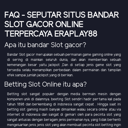
FAQ - SEPUTAR SITUS BANDAR
SLOT GACOR ONLINE
TERPERCAYA ERAPLAY88
Apa itu bandar Slot gacor?
Bandar Slot gacor merupakan sebuah permainan game gaming online yang
di sering di mainkan seluruh dunia, dan akan memberikan sebuah
kemenangan besar yaitu jackpot ,Dan di setiap jenis game slot yang
tersedia selalu menampilkan perbedaan dalam permainan dan tampilan
efek sampai jumlah jackpot yang di berikan.
Betting Slot Online itu apa?
Betting slot sangat populer dengan media bermain mesin dengan
kompenen unik di dalamnya. beeting Slot sendiri hadir pertama kali pada
tahun 1898 dan berkembang di indonesia sangat cepat . Hingga saat ini
betting slot gaming masih banyak dimainkan walau secara online atau via
internet di indonesia dan sangat di gemari oleh para pecinta slot yang
sangat antusias dengan beragam jenis permainan nya, yang tidak berhenti
mengeluarkan jenis jenis slot yang akan membuat pecinta slot betting ingin