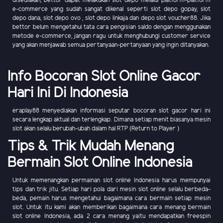
disediakan, bettor dapat melakukan slot depo melalui platform-platform
e-commerce yang sudah sangat dikenal seperti slot depo gopay, slot
depo dana, slot depo ovo , slot depo linkaja dan depo slot voucher88. Jika
bettor belum mengetahui tata cara pengisian saldo dengan menggunakan
metode e-commerce, jangan ragu untuk menghubungi customer service
yang akan menjawab semua pertanyaan-pertanyaan yang ingin ditanyakan.
Info Bocoran Slot Online Gacor
Hari Ini Di Indonesia
eraplay88 menyediakan informasi seputar bocoran slot gacor hari ini
secara lengkap aktual dan terlengkap. Dimana setiap menit biasanya mesin
slot akan selalu berubah-ubah dalam hal RTP (Return to Player )
Tips & Trik Mudah Menang
Bermain Slot Online Indonesia
Untuk memenangkan permainan slot online Indonesia harus mempunyai
tips dan trik jitu. Setiap hari pola dari mesin slot online selalu berbeda-
beda, pemain harus mengetahui bagaimana cara bermain setiap mesin
slot. Untuk itu kami akan memberikan bagaimana cara menang bermain
slot online Indonesia, ada 2 cara menang yaitu mendapatkan freespin