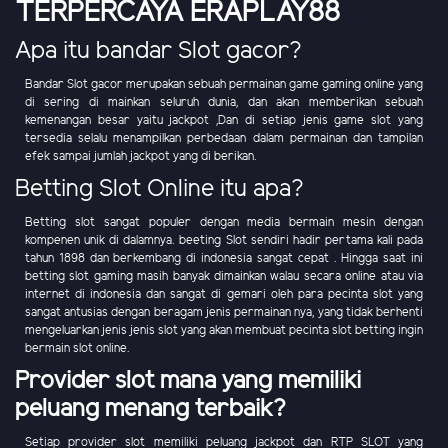
TERPERCAYA ERAPLAY88
Apa itu bandar Slot gacor?
Bandar Slot gacor merupakan sebuah permainan game gaming online yang
di sering di mainkan seluruh dunia, dan akan memberikan sebuah
kemenangan besar yaitu jackpot ,Dan di setiap jenis game slot yang
tersedia selalu menampilkan perbedaan dalam permainan dan tampilan
efek sampai jumlah jackpot yang di berikan.
Betting Slot Online itu apa?
Betting slot sangat populer dengan media bermain mesin dengan
kompenen unik di dalamnya. beeting Slot sendiri hadir pertama kali pada
tahun 1898 dan berkembang di indonesia sangat cepat . Hingga saat ini
betting slot gaming masih banyak dimainkan walau secara online atau via
internet di indonesia dan sangat di gemari oleh para pecinta slot yang
sangat antusias dengan beragam jenis permainan nya, yang tidak berhenti
mengeluarkan jenis jenis slot yang akan membuat pecinta slot betting ingin
bermain slot online.
Provider slot mana yang memiliki
peluang menang terbaik?
Setiap provider slot memiliki peluang jackpot dan RTP SLOT yang