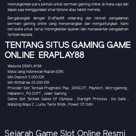
memungkinkan para pemain untuk bermain gaming online di mana saja dan
kapan saja menggunakan smartphone atau tablet mereka.
Bergabunglah dengan EraPlay88 sekarang dan nikmati pengalaman
bermain gaming online yang menyenangkan dan menguntungkan. Kami
berusaha untuk terus meningkatkan layanan dan menawarkan pengalaman
terbaik kepada
TENTANG SITUS GAMING GAME
ONLINE ERAPLAY88
Website ERAPLAY88
Mata Uang Indonesian Rupiah (IDR)
Min Deposit 5.000 IDR
Min Withdraw 25.000 IDR
Provider Slot Terbaik Pragmatic Play , IDNSLOT , Playtech , Microgaming ,
Habanero , PG SOFT , Joker Gaming
Game Slot Terbaik Gates Of Olympus , Starlight Princess , Koi Gate ,
Mahjong Ways 2 , Lucky Twins Wilds , Power Of Odin
Sejarah Game Slot Online Resmi