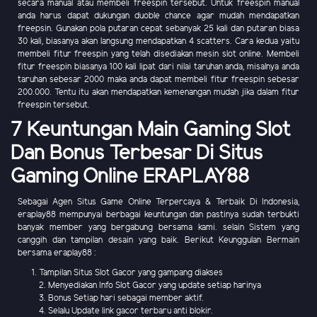
secara manual atau membeli freespin tersebut. Untuk freespin manual
anda harus dapat dukungan duoble chance agar mudah mendapatkan
freepsin. Gunakan pola putaran cepat sebanyak 25 kali dan putaran biasa
30 kali, biasanya akan langsung mendapatkan 4 scatters. Cara kedua yaitu
membeli fitur freespin yang telah disediakan mesin slot online. Membeli
fitur freespin biasanya 100 kali lipat dari nilai taruhan anda, misalnya anda
taruhan sebesar 2000 maka anda dapat membeli fitur freespin sebesar
200.000. Tentu itu akan mendapatkan kemenangan mudah jika dalam fitur
freespin tersebut.
7 Keuntungan Main Gaming Slot
Dan Bonus Terbesar Di Situs
Gaming Online ERAPLAY88
Sebagai Agen Situs Game Online Terpercaya & Terbaik Di Indonesia,
eraplay88 mempunyai berbagai keuntungan dan pastinya sudah terbukti
banyak member yang bergabung bersama kami. selain Sistem yang
canggih dan tampilan desain yang baik. Berikut Keunggulan Bermain
bersama eraplay88 :
Tampilan Situs Slot Gacor yang gampang diakses
2. Menyediakan Info Slot Gacor yang update setiap harinya
3. Bonus Setiap hari sebagai member aktif.
4. Selalu Update link gacor terbaru anti blokir.