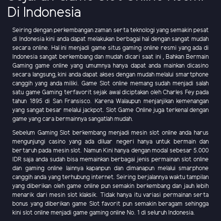
Di Indonesia
Seiring dengan perkembangan zaman serta teknologi yang semakin pesat
di Indonesia kini anda dapat melakukan berbagai hal dengan sangat mudah
secara online. Hal ini menjadi game situs gaming online resmi yang ada di
Indonesia sangat berkembang dan mudah dicari saat ini , Bahkan Bermain
Gaming game online yang umumnya hanya dapat anda mainkan dicasino
secara langsung, kini anda dapat akses dengan mudah melalui smartphone
canggih yang anda miliki. Game Slot online memang sudah menjadi salah
satu game Gaming terfavorit sejak awal diciptakan oleh Charles Fey pada
tahun 1895 di San Fransisco. Karena Walaupun menjanjikan kemenangan
yang sangat besar melalui jackpot. Slot Game Online juga terkenal dengan
game yang cara bermainnya sangatlah mudah.
Sebelum Gaming Slot berkembang menjadi mesin slot online anda harus
mengunjungi casino yang ada diluar negeri hanya untuk bermain dan
bertaruh pada mesin slot. Namun Kini hanya dengan modal sebesar 5.000
IDR saja anda sudah bisa memainkan berbagai jenis permainan slot online
dan gaming online lainnya kapanpun dan dimanapun melalui smarphone
canggih anda yang terhubung internet. Seiring berjalannya waktu tampilan
yang diberikan oleh game online pun semakin berkembang dan jauh lebih
menarik dari mesin slot klaksik. Tidak hanya itu variasi permainan serta
bonus yang diberikan game Slot favorit pun semakin beragam sehingga
kini slot online menjadi game gaming online No. 1 di seluruh Indonesia.