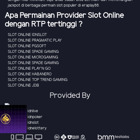
jackpot di berbagai permain slot populer di eraplay88.
Apa Permainan Provider Slot Online
dengan RTP tertinggi ?
SLOT ONLINE IDNSLOT
SLOT ONLINE PRAGMATIC PLAY
SLOT ONLINE PGSOFT
SLOT ONLINE SPADE GAMING
SLOT ONLINE MICROGAMING
SLOT ONLINE SPADE GAMING
SLOT ONLINE PLAY'N GO
SLOT ONLINE HABANERO
SLOT ONLINE TOP TREND GAMING
SLOT ONLINE JDB
Provided By