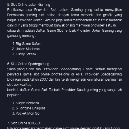
5. Slot Online Joker Gaming
Berikutnya ada Provider Slot Joker Gaming yang selalu menyajikan
Permainan gaming slot online dengan tema menarik dan grafik yang
bagus. Provider Joker Gaming juga selalu memberikan fitur fitur menarik
dan RTP yang tinggi membuat banyak orang menyukai provider satu ini.
dibawah ini adalah Daftar Game Slot Terbaik Provider Joker Gaming yang
gampang menang :
Big Game Safari
Joker Madness
Lucky Streak
6. Slot Online Spadegaming
Siapa yang tidak tahu Provider Spadegaming ? pasti semua mengenal
penyedia game slot online profesional di Asia. Provider Spadegaming
Didirikan pada tahun 2007 dan kini telah menghadirkan ratusan permainan
slot berkualitas
berikut daftar Game Slot Terbaik Provider Spadegaming yang sangatlah
populer :
Sugar Bonanza
5 Fortune Dragons
Pocket Mon Go
7. Slot Online IDNSLOT
Bila anda mencari permainan game slot online dengan grafik yang tinggi ,