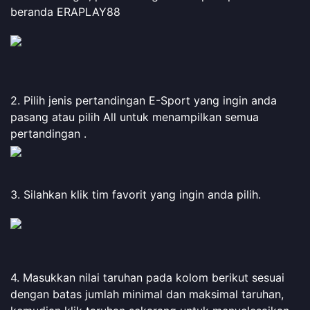
beranda ERAPLAY88
2. Pilih jenis pertandingan E-Sport yang ingin anda
pasang atau pilih All untuk menampilkan semua
pertandingan .
3. Silahkan klik tim favorit yang ingin anda pilih.
4. Masukkan nilai taruhan pada kolom berikut sesuai
dengan batas jumlah minimal dan maksimal taruhan,